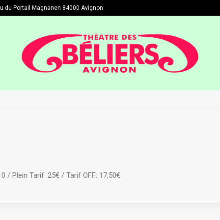
du du Portail Magnanen 84000 Avignon
/ Plein Tarif: 25€ / Tarif OFF: 17,50€