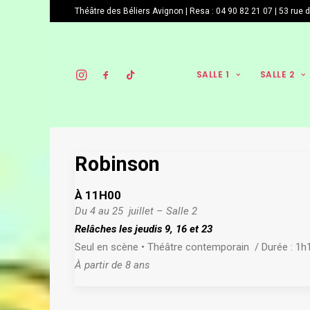
Théâtre des Béliers Avignon | Resa :
04 90 82 21 07
|
53 rue 
SALLE 1
SALLE 2
Robinson
À 11H00
Du 4 au 25 juillet – Salle 2
Relâches les jeudis 9, 16 et 23
Seul en scène • Théâtre contemporain / Durée : 1h10 
À partir de 8 ans