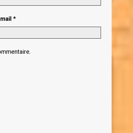
-mail
*
commentaire.