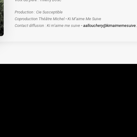
Production : Cie Susceptible
Coproduction Théâtre Michel • Ki M’aime Me Suive
Contact diffusion : Ki m’aime me suive •
aallouchery@kimaimemesuive.