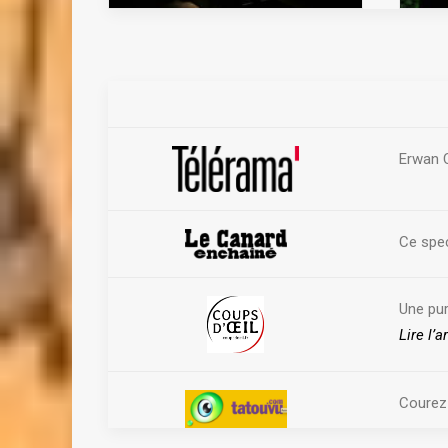
Erwan C
Ce spec
Une pur
Lire l’a
Courez 