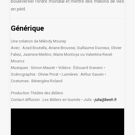
bouleverser l’ordre mondial et mettre des millions de vies
en péril.
Générique
Une création de Mélody Mourey
Avec : Azad Boutella, Ariane Brousse, Guillaume Ducreux, Olivier
Faliez, Jasmine Merlino, Marie Montoya ou Valentine Revel-
Mouroz
Musiques : Simon Meuret • Vidéos : Édouard Granero •
Scénographie : Olivier Prost • Lumières : Arthur Gauvin •
Costumes : Bérengère Roland
Production Théâtre des Béliers
Contact diffusion : Les Béliers en tournée • Julia •
julia@beeh.fr